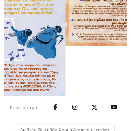
Κοινοποιήση
Διεθνές Φεστιβάλ Χορού Αναπηρίας και Μη
IDFD
Dance disability
Χορός
Αναπηρία
Χορός Αναπηρία
International Dance Festival Disability