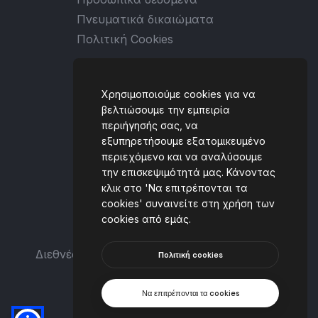
Καρδίτσα, GREECE
(+30) 6930 434059
[email protected]
Χρησιμοποιούμε cookies για να
βελτιώσουμε την εμπειρία
περιήγησής σας, να
Διεθνές Φεστιβάλ Χορού Αναπηρίας και Μη
εξυπηρετήσουμε εξατομικευμένο
περιεχόμενο και να αναλύσουμε
την επισκεψιμότητά μας. Κάνοντας
© 2020-2026. Δρυάδες εν πλω.
κλικ στο 'Να επιτρέπονται τα
cookies' συναινείτε στη χρήση των
cookies από εμάς.
Πoλιτική cookies
Να επιτρέπονται τα cookies