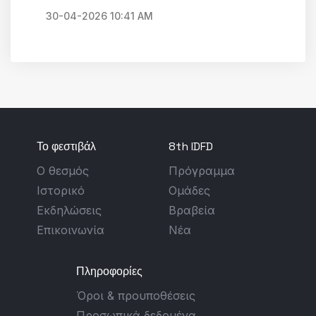
Το φεστιβάλ
8th IDFD
Ο θεσμός
Πρόγραμμα
Ιστορικό
Ομάδες
Εκδηλώσεις
Βραβεία
Επικοινωνία
Νέα
Πληροφορίες
Όροι & προυποθέσεις
Προσωπικά δεδομένα
Πνευματικά δικαιώματα
Πολιτική Cookies
Επικοινωνία
Ταλιαδούρου 2, 431 00,