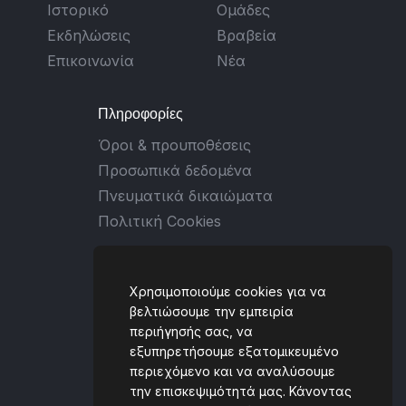
Ιστορικό
Ομάδες
Εκδηλώσεις
Βραβεία
Επικοινωνία
Νέα
Πληροφορίες
Όροι & προυποθέσεις
Προσωπικά δεδομένα
Πνευματικά δικαιώματα
Πολιτική Cookies
Επικοινωνία
Χρησιμοποιούμε cookies για να
Ταλιαδούρου 2, 431 00,
βελτιώσουμε την εμπειρία
περιήγησής σας, να
Καρδίτσα, GREECE
εξυπηρετήσουμε εξατομικευμένο
(+30) 6930 434059
περιεχόμενο και να αναλύσουμε
την επισκεψιμότητά μας. Κάνοντας
[email protected]