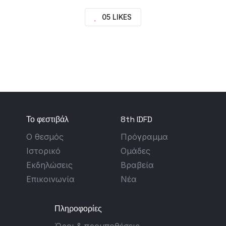
05 LIKES
Το φεστιβάλ
8th IDFD
Ο θεσμός
Πρόγραμμα
Ιστορικό
Ομάδες
Εκδηλώσεις
Βραβεία
Επικοινωνία
Νέα
Πληροφορίες
Όροι & προυποθέσεις