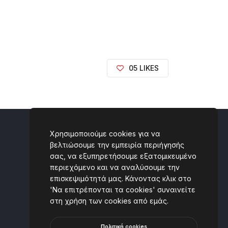
05 LIKES
Χρησιμοποιούμε cookies για να
βελτιώσουμε την εμπειρία περιήγησής
Επικοινωνία
σας, να εξυπηρετήσουμε εξατομικευμένο
περιεχόμενο και να αναλύσουμε την
Ταλιαδούρου 2, 431 00,
επισκεψιμότητά μας. Κάνοντας κλικ στο
Καρδίτσα, GREECE
'Να επιτρέπονται τα cookies' συναινείτε
στη χρήση των cookies από εμάς.
(+30) 6930 434059
[email protected]
Πoλιτική cookies