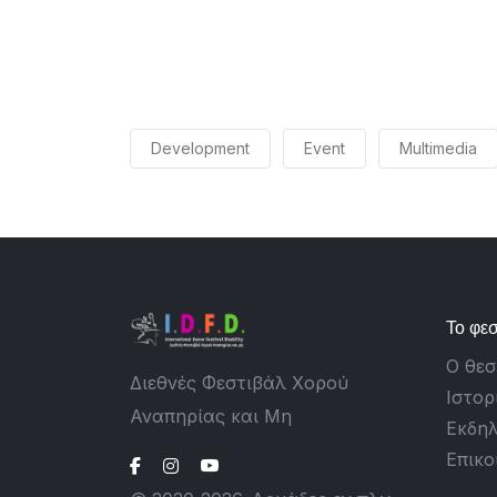
Development
Event
Multimedia
Το φεσ
Ο θε
Διεθνές Φεστιβάλ Χορού
Ιστορ
Αναπηρίας και Μη
Εκδηλ
Επικο