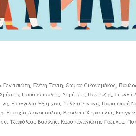
 Γονιτσιώτη, Ελένη Τσέτη, Θωμάς Οικονομάκος, Παύλο
Χρήστος Παπαδόπουλος, Δημήτρης Πανταζής, Ιωάννα Α
όγη, Ευαγγελία Έξαρχου, Σύλβια Σινάνη, Παρασκευή Ν
η, Ευτυχία Λιακοπούλου, Bασιλεία Χαρκοπλιά, Ευαγγε
νου, Tζαφάλιας Βασίλης, Καραπαναγιώτης Γιώργος, Πα