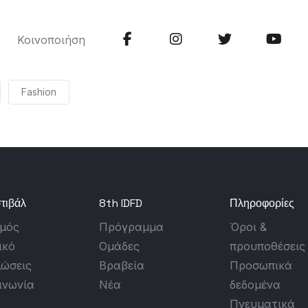
Κοινοποιήση
Fashion
τιβάλ
8th IDFD
Πληροφορίες
σμός
Πρόγραμμα
Όροι &
ικό
Ομάδες
προυποθέσεις
ώσεις
Βραβεία
Προσωπικά
ινωνία
Νέα
δεδομένα
Πνευματικά