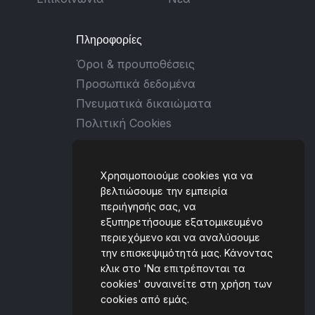
Πληροφορίες
Όροι & προυποθέσεις
Προσωπικά δεδομένα
Πνευματικά δικαιώματα
Πολιτική Cookies
Επικοινωνία
Χρησιμοποιούμε cookies για να
Ταλιαδούρου 2, 431 00,
βελτιώσουμε την εμπειρία
περιήγησής σας, να
Καρδίτσα, GREECE
εξυπηρετήσουμε εξατομικευμένο
(+30) 6930 434059
περιεχόμενο και να αναλύσουμε
την επισκεψιμότητά μας. Κάνοντας
[email protected]
κλικ στο 'Να επιτρέπονται τα
cookies' συναινείτε στη χρήση των
cookies από εμάς.