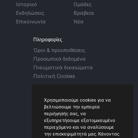
Ιστορικό
Ομάδες
Εκδηλώσεις
Βραβεία
Επικοινωνία
Νέα
Πληροφορίες
Όροι & προυποθέσεις
Προσωπικά δεδομένα
Πνευματικά δικαιώματα
Πολιτική Cookies
Επικοινωνία
Χρησιμοποιούμε cookies για να
Ταλιαδούρου 2, 431 00,
βελτιώσουμε την εμπειρία
περιήγησής σας, να
Καρδίτσα, GREECE
εξυπηρετήσουμε εξατομικευμένο
(+30) 6930 434059
περιεχόμενο και να αναλύσουμε
την επισκεψιμότητά μας. Κάνοντας
[email protected]