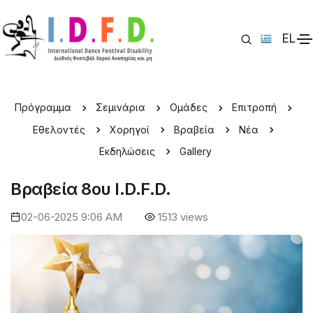
EL
IDFD 2025 > Βραβεία
Πρόγραμμα
Σεμινάρια
Ομάδες
Επιτροπή
Εθελοντές
Χορηγοί
Βραβεία
Νέα
Εκδηλώσεις
Gallery
Βραβεία 8ου I.D.F.D.
02-06-2025 9:06 AM
1513 views