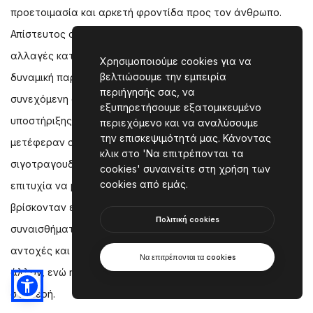
προετοιμασία και αρκετή φροντίδα προς τον άνθρωπο.
Απίστευτος συγχρονισμός με ιδιαίτερη δυσκολία στις
αλλαγές κατευθύνσεων. Χορευτές με ακρίβεια στα βήματα,
Χρησιμοποιούμε cookies για να
βελτιώσουμε την εμπειρία
δυναμική παρουσία και έμφαση στο συναίσθημα με μια
περιήγησής σας, να
συνεχόμενη αγκαλιά μεταξύ τους σαν αόρατο σχοινί
εξυπηρετήσουμε εξατομικευμένο
υποστήριξης, που φάνηκε στην σταθερή λαβή τους. Μας
περιεχόμενο και να αναλύσουμε
την επισκεψιμότητά μας. Κάνοντας
μετέφεραν στο βίωμά τους με το τραγούδι που
κλικ στο 'Να επιτρέπονται τα
σιγοτραγουδούσαν, ενώ χόρευαν και την μοναδική
cookies' συναινείτε στη χρήση των
cookies από εμάς.
επιτυχία να μπορούν να δείχνουν με τα σώματά τους πως
βρίσκονταν εντός του ρυθμού, της μουσικής, του
Πoλιτική cookies
συναισθήματος και της στιγμής. Μαγικοί με απίστευτές
αντοχές και ομαλές μεταβάσεις από τον έναν χορό στον
Να επιτρέπονται τα cookies
άλλον, ενώ η διάθεσή τους έμενε σε υψηλά επίπεδα και
σταθερή.