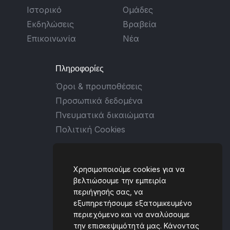
Ιστορικό
Ομάδες
Εκδηλώσεις
Βραβεία
Επικοινωνία
Νέα
Πληροφορίες
Όροι & προυποθέσεις
Προσωπικά δεδομένα
Πνευματικά δικαιώματα
Πολιτική Cookies
Επικοινωνία
Χρησιμοποιούμε cookies για να
Ταλιαδούρου 2, 431 00,
βελτιώσουμε την εμπειρία
περιήγησής σας, να
Καρδίτσα, GREECE
εξυπηρετήσουμε εξατομικευμένο
(+30) 6930 434059
περιεχόμενο και να αναλύσουμε
την επισκεψιμότητά μας. Κάνοντας
[email protected]