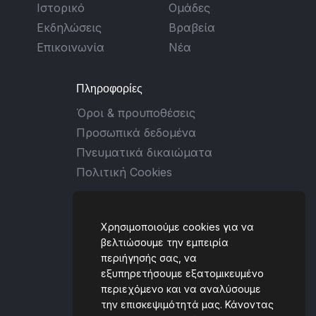
Ιστορικό
Ομάδες
Εκδηλώσεις
Βραβεία
Επικοινωνία
Νέα
Πληροφορίες
Όροι & προυποθέσεις
Προσωπικά δεδομένα
Πνευματικά δικαιώματα
Πολιτική Cookies
Επικοινωνία
Χρησιμοποιούμε cookies για να
Ταλιαδούρου 2, 431 00,
βελτιώσουμε την εμπειρία
περιήγησής σας, να
Καρδίτσα, GREECE
εξυπηρετήσουμε εξατομικευμένο
(+30) 6930 434059
περιεχόμενο και να αναλύσουμε
την επισκεψιμότητά μας. Κάνοντας
[email protected]