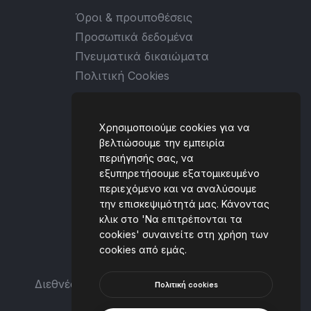
Όροι & προυποθέσεις
Προσωπικά δεδομένα
Πνευματικά δικαιώματα
Πολιτική Cookies
Επικοινωνία
Χρησιμοποιούμε cookies για να
Ταλιαδούρου 2, 431 00,
βελτιώσουμε την εμπειρία
περιήγησής σας, να
Καρδίτσα, GREECE
εξυπηρετήσουμε εξατομικευμένο
(+30) 6930 434059
περιεχόμενο και να αναλύσουμε
την επισκεψιμότητά μας. Κάνοντας
[email protected]
κλικ στο 'Να επιτρέπονται τα
cookies' συναινείτε στη χρήση των
cookies από εμάς.
Διεθνές Φεστιβάλ Χορού Αναπηρίας και Μη
Πoλιτική cookies